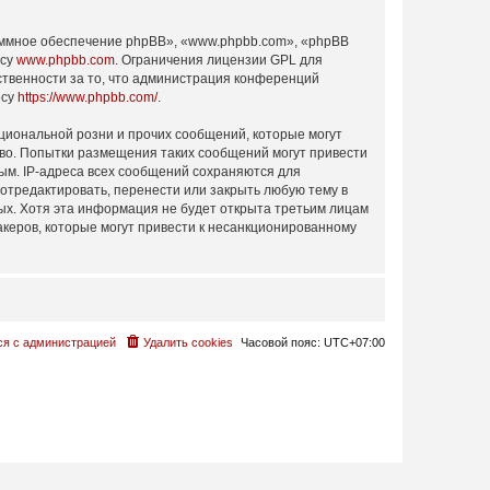
ммное обеспечение phpBB», «www.phpbb.com», «phpBB
есу
www.phpbb.com
. Ограничения лицензии GPL для
ственности за то, что администрация конференций
есу
https://www.phpbb.com/
.
циональной розни и прочих сообщений, которые могут
аво. Попытки размещения таких сообщений могут привести
ым. IP-адреса всех сообщений сохраняются для
 отредактировать, перенести или закрыть любую тему в
ных. Хотя эта информация не будет открыта третьим лицам
акеров, которые могут привести к несанкционированному
ся с администрацией
Удалить cookies
Часовой пояс:
UTC+07:00