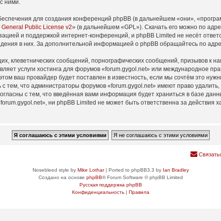
с ними.
еспечения для создания конференций phpBB (в дальнейшем «они», «програ
General Public License v2
» (в дальнейшем «GPL»). Скачать его можно по адр
зацией и поддержкой интернет-конференций, и phpBB Limited не несёт ответ
ведения в них. За дополнительной информацией о phpBB обращайтесь по адр
их, клеветнических сообщений, порнографических сообщений, призывов к на
вляет услуги хостинга для форумов «forum.gygol.net» или международное пр
том ваш провайдер будет поставлен в известность, если мы сочтём это нужн
с тем, что администраторы форумов «forum.gygol.net» имеют право удалить,
согласны с тем, что введённая вами информация будет храниться в базе дан
rum.gygol.net», ни phpBB Limited не может быть ответственна за действия х
Связать
Nosebleed style by
Mike Lothar
| Ported to phpBB3.3 by
Ian Bradley
Создано на основе
phpBB
® Forum Software © phpBB Limited
Русская поддержка phpBB
Конфиденциальность
|
Правила