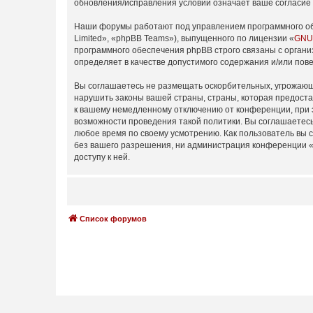
обновления/исправления условий означает ваше согласие 
Наши форумы работают под управлением программного об
Limited», «phpBB Teams»), выпущенного по лицензии «
GNU 
программного обеспечения phpBB строго связаны с органи
определяет в качестве допустимого содержания и/или по
Вы соглашаетесь не размещать оскорбительных, угрожающ
нарушить законы вашей страны, страны, которая предоста
к вашему немедленному отключению от конференции, при э
возможности проведения такой политики. Вы соглашаетесь 
любое время по своему усмотрению. Как пользователь вы 
без вашего разрешения, ни администрация конференции «fo
доступу к ней.
Список форумов