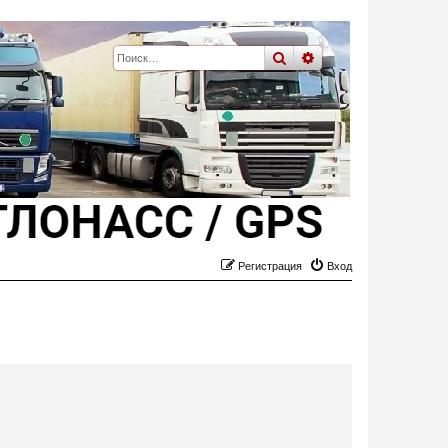
поиск
расширенный
пои
Регистрация
Вход