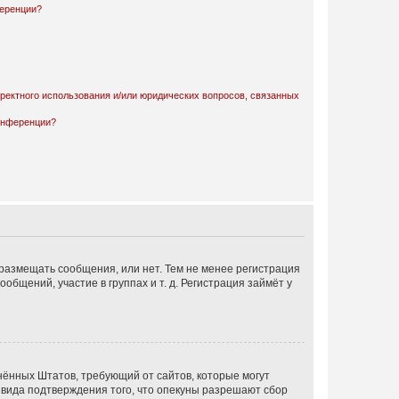
ференции?
рректного использования и/или юридических вопросов, связанных
конференции?
 размещать сообщения, или нет. Тем не менее регистрация
щений, участие в группах и т. д. Регистрация займёт у
единённых Штатов, требующий от сайтов, которые могут
 вида подтверждения того, что опекуны разрешают сбор