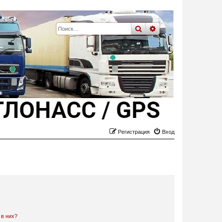
поиск
расширенный
пои
Регистрация
Вход
 в них?