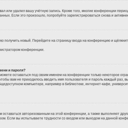
вал или удалил вашу учётную запись. Кроме того, многие конференции перио
ных. Если это произошло, попробуйте зарегистрироваться снова и активнее 
егко получить новый. Перейдите на страницу входа на конференцию и щёлкни
инистратором конференции.
мени и пароля?
сможете оставаться под своим именем на конференции только некоторое огран
 чтобы вам не приходилось вводить имя пользователя и пароль каждый раз, 
щедоступном компьютере, например в библиотеке, интернет-кафе, университе
ам оставаться авторизованным на этой конференции, а также выполняют друг
ом. Если вы испытываете трудности со входом или выходом на данной конфе