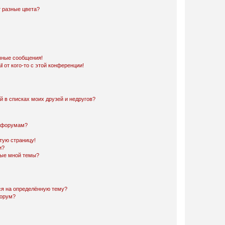
 разные цвета?
чные сообщения!
 от кого-то с этой конференции!
й в списках моих друзей и недругов?
и форумам?
стую страницу!
и?
ные мной темы?
ься на определённую тему?
форум?