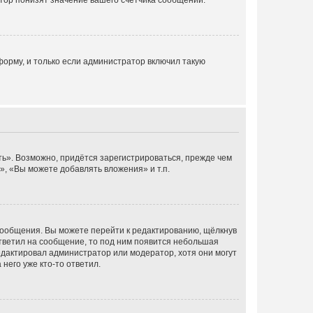
тор понизят значение вашего счётчика сообщений.
орму, и только если администратор включил такую
ь». Возможно, придётся зарегистрироваться, прежде чем
, «Вы можете добавлять вложения» и т.п.
сообщения. Вы можете перейти к редактированию, щёлкнув
ответил на сообщение, то под ним появится небольшая
редактировал администратор или модератор, хотя они могут
него уже кто-то ответил.