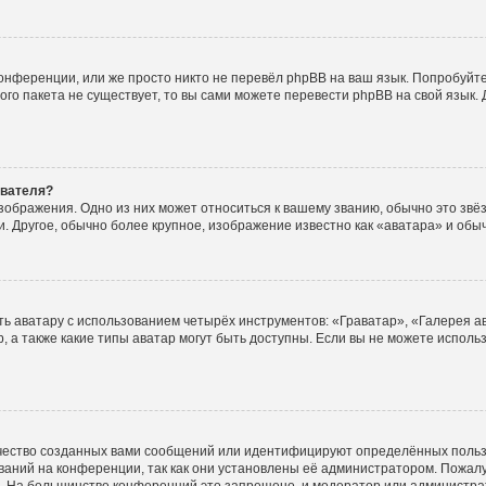
онференции, или же просто никто не перевёл phpBB на ваш язык. Попробуйт
вого пакета не существует, то вы сами можете перевести phpBB на свой язы
ователя?
зображения. Одно из них может относиться к вашему званию, обычно это звёзд
. Другое, обычно более крупное, изображение известно как «аватара» и обы
ь аватару с использованием четырёх инструментов: «Граватар», «Галерея а
, а также какие типы аватар могут быть доступны. Если вы не можете испол
чество созданных вами сообщений или идентифицируют определённых польз
аний на конференции, так как они установлены её администратором. Пожал