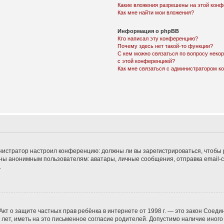
Какие вложения разрешены на этой кон
Как мне найти мои вложения?
Информация о phpBB
Кто написал эту конференцию?
Почему здесь нет такой-то функции?
С кем можно связаться по вопросу неко
с этой конференцией?
Как мне связаться с администратором 
дминистратор настроил конференцию: должны ли вы зарегистрироваться, чтобы
 анонимным пользователям: аватары, личные сообщения, отправка email-сооб
.
 или Акт о защите частных прав ребёнка в интернете от 1998 г. — это закон Со
т, иметь на это письменное согласие родителей. Допустимо наличие иного