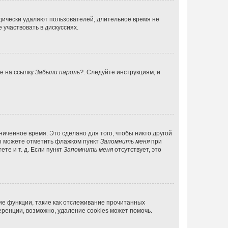
дически удаляют пользователей, длительное время не
участвовать в дискуссиях.
те на ссылку
Забыли пароль?
. Следуйте инструкциям, и
иченное время. Это сделано для того, чтобы никто другой
вы можете отметить флажком пункт
Запомнить меня
при
те и т. д. Если пункт
Запомнить меня
отсутствует, это
ие функции, такие как отслеживание прочитанных
ренции, возможно, удаление cookies может помочь.