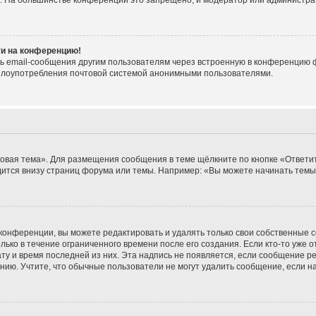
е. На большинстве конференций это запрещено, и модератор или администра
ти на конференцию!
ь email-сообщения другим пользователям через встроенную в конференцию ф
ь злоупотребления почтовой системой анонимными пользователями.
овая тема». Для размещения сообщения в теме щёлкните по кнопке «Ответит
ится внизу страниц форума или темы. Например: «Вы можете начинать темы»
конференции, вы можете редактировать и удалять только свои собственные 
ько в течение ограниченного времени после его создания. Если кто-то уже 
дату и время последней из них. Эта надпись не появляется, если сообщение 
ию. Учтите, что обычные пользователи не могут удалить сообщение, если на 