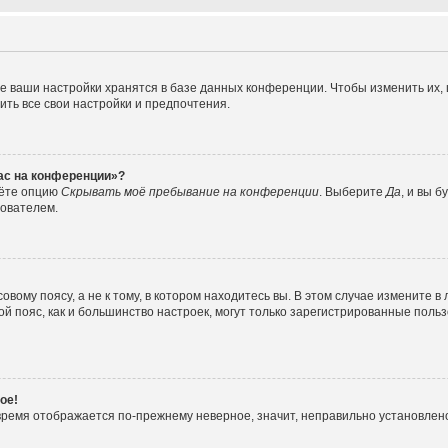
е ваши настройки хранятся в базе данных конференции. Чтобы изменить их,
ить все свои настройки и предпочтения.
час на конференции»?
дёте опцию
Скрывать моё пребывание на конференции
. Выберите
Да
, и вы 
зователем.
вому поясу, а не к тому, в котором находитесь вы. В этом случае измените в 
овой пояс, как и большинство настроек, могут только зарегистрированные пол
ое!
о время отображается по-прежнему неверное, значит, неправильно установле