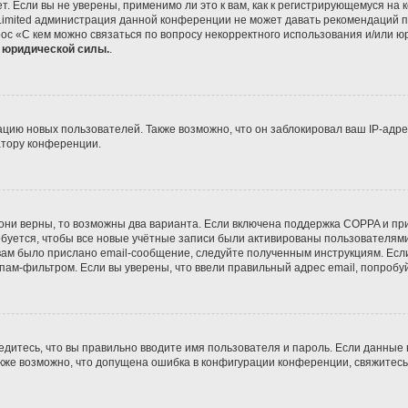
 Если вы не уверены, применимо ли это к вам, как к регистрирующемуся на 
Limited администрация данной конференции не может давать рекомендаций 
ос «С кем можно связаться по вопросу некорректного использования и/или ю
т юридической силы.
.
ию новых пользователей. Также возможно, что он заблокировал ваш IP-адре
атору конференции.
они верны, то возможны два варианта. Если включена поддержка COPPA и при 
уется, чтобы все новые учётные записи были активированы пользователями
ам было прислано email-сообщение, следуйте полученным инструкциям. Если
пам-фильтром. Если вы уверены, что ввели правильный адрес email, попробу
едитесь, что вы правильно вводите имя пользователя и пароль. Если данные
Также возможно, что допущена ошибка в конфигурации конференции, свяжитес