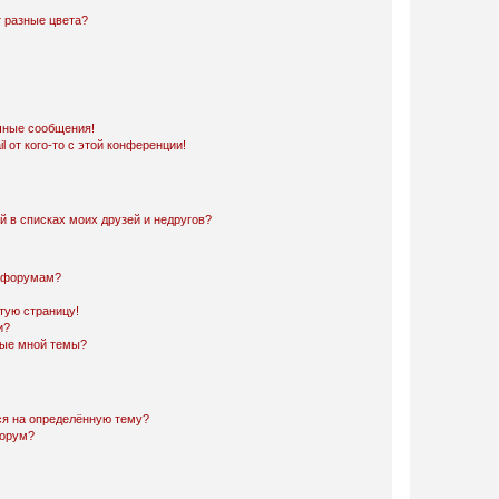
 разные цвета?
чные сообщения!
 от кого-то с этой конференции!
й в списках моих друзей и недругов?
и форумам?
стую страницу!
и?
ные мной темы?
ься на определённую тему?
форум?