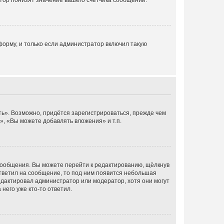
тор понизят значение вашего счётчика сообщений.
орму, и только если администратор включил такую
ь». Возможно, придётся зарегистрироваться, прежде чем
, «Вы можете добавлять вложения» и т.п.
сообщения. Вы можете перейти к редактированию, щёлкнув
ответил на сообщение, то под ним появится небольшая
редактировал администратор или модератор, хотя они могут
него уже кто-то ответил.