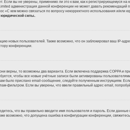
 Если вы не уверены, применимо ли это к вам, как к регистрирующемуся на 
Limited администрация данной конференции не может давать рекомендаций 
ос «С кем можно связаться по вопросу некорректного использования и/или ю
т юридической силы.
.
ию новых пользователей. Также возможно, что он заблокировал ваш IP-адре
атору конференции.
они верны, то возможны два варианта. Если включена поддержка COPPA и при 
уется, чтобы все новые учётные записи были активированы пользователями
ам было прислано email-сообщение, следуйте полученным инструкциям. Если
пам-фильтром. Если вы уверены, что ввели правильный адрес email, попробу
едитесь, что вы правильно вводите имя пользователя и пароль. Если данные
Также возможно, что допущена ошибка в конфигурации конференции, свяжитес