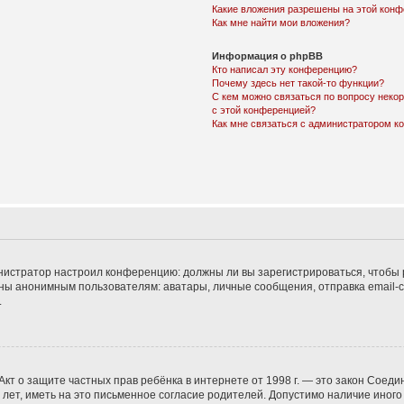
Какие вложения разрешены на этой кон
Как мне найти мои вложения?
Информация о phpBB
Кто написал эту конференцию?
Почему здесь нет такой-то функции?
С кем можно связаться по вопросу неко
с этой конференцией?
Как мне связаться с администратором 
дминистратор настроил конференцию: должны ли вы зарегистрироваться, чтобы
 анонимным пользователям: аватары, личные сообщения, отправка email-сооб
.
 или Акт о защите частных прав ребёнка в интернете от 1998 г. — это закон Со
т, иметь на это письменное согласие родителей. Допустимо наличие иного