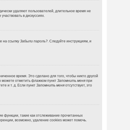
дически удаляют пользователей, длительное время не
участвовать в дискуссиях.
те на ссылку
Забыли пароль?
. Следуйте инструкциям, и
иченное время. Это сделано для того, чтобы никто другой
вы можете отметить флажком пункт
Запомнить меня
при
те и т. д. Если пункт
Запомнить меня
отсутствует, это
ие функции, такие как отслеживание прочитанных
ренции, возможно, удаление cookies может помочь.