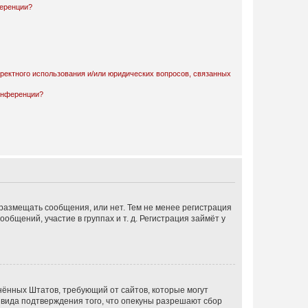
ференции?
рректного использования и/или юридических вопросов, связанных
конференции?
 размещать сообщения, или нет. Тем не менее регистрация
щений, участие в группах и т. д. Регистрация займёт у
единённых Штатов, требующий от сайтов, которые могут
 вида подтверждения того, что опекуны разрешают сбор