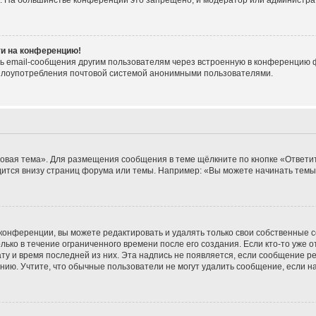
е. На большинстве конференций это запрещено, и модератор или администра
ти на конференцию!
ь email-сообщения другим пользователям через встроенную в конференцию ф
ь злоупотребления почтовой системой анонимными пользователями.
овая тема». Для размещения сообщения в теме щёлкните по кнопке «Ответит
ится внизу страниц форума или темы. Например: «Вы можете начинать темы»
конференции, вы можете редактировать и удалять только свои собственные 
ько в течение ограниченного времени после его создания. Если кто-то уже 
дату и время последней из них. Эта надпись не появляется, если сообщение 
ию. Учтите, что обычные пользователи не могут удалить сообщение, если на 