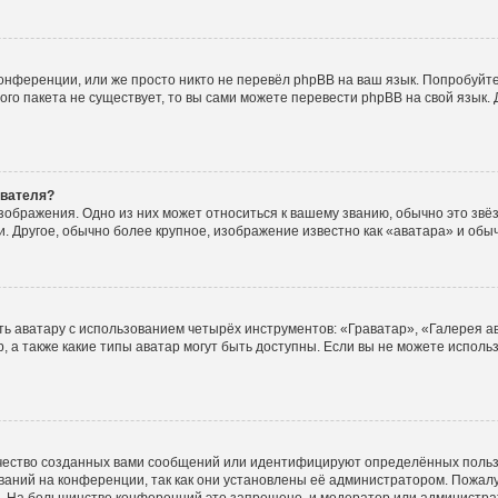
онференции, или же просто никто не перевёл phpBB на ваш язык. Попробуйт
вого пакета не существует, то вы сами можете перевести phpBB на свой язы
ователя?
зображения. Одно из них может относиться к вашему званию, обычно это звёзд
. Другое, обычно более крупное, изображение известно как «аватара» и обы
ь аватару с использованием четырёх инструментов: «Граватар», «Галерея а
, а также какие типы аватар могут быть доступны. Если вы не можете испол
чество созданных вами сообщений или идентифицируют определённых польз
аний на конференции, так как они установлены её администратором. Пожал