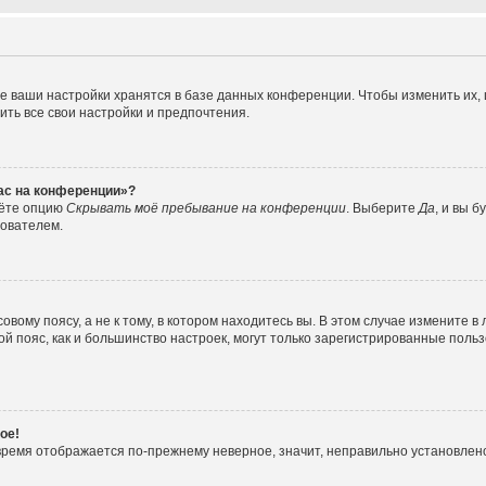
е ваши настройки хранятся в базе данных конференции. Чтобы изменить их,
ить все свои настройки и предпочтения.
час на конференции»?
дёте опцию
Скрывать моё пребывание на конференции
. Выберите
Да
, и вы 
зователем.
вому поясу, а не к тому, в котором находитесь вы. В этом случае измените в 
овой пояс, как и большинство настроек, могут только зарегистрированные пол
ое!
о время отображается по-прежнему неверное, значит, неправильно установле