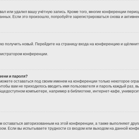
вал или удалил вашу учётную запись. Кроме того, многие конференции перио
ных. Если это произошло, попробуйте зарегистрироваться снова и активнее 
егко получить новый. Перейдите на страницу входа на конференцию и щёлкни
инистратором конференции.
мени и пароля?
сможете оставаться под своим именем на конференции только некоторое огран
 чтобы вам не приходилось вводить имя пользователя и пароль каждый раз, 
щедоступном компьютере, например в библиотеке, интернет-кафе, университе
ам оставаться авторизованным на этой конференции, а также выполняют друг
ом. Если вы испытываете трудности со входом или выходом на данной конфе